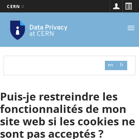
CERN
Navigation
Aller
au
principale
Tog
contenu
nav
principal
en
fr
Puis-je restreindre les
fonctionnalités de mon
site web si les cookies ne
sont pas acceptés ?