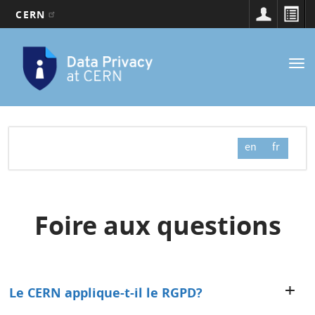
CERN
Navigation
Aller
au
principale
Tog
contenu
nav
principal
en
fr
Foire aux questions
Le CERN applique-t-il le RGPD?