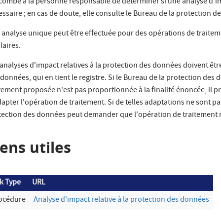
incombe à la personne responsable de déterminer si une analyse d'im
ssaire ; en cas de doute, elle consulte le Bureau de la protection 
 analyse unique peut être effectuée pour des opérations de traitem
laires.
 analyses d'impact relatives à la protection des données doivent ê
données, qui en tient le registre. Si le Bureau de la protection de
itement proposée n'est pas proportionnée à la finalité énoncée, il
apter l'opération de traitement. Si de telles adaptations ne sont pa
tection des données peut demander que l'opération de traitement n
iens utiles
k Type
URL
océdure
Analyse d'impact relative à la protection des données