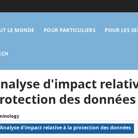
gation
UT LE MONDE
POUR PARTICULIERS
POUR LES SE
ipale
RCH
nalyse d'impact relativ
rotection des données
minology
Analyse d'impact relative à la protection des données