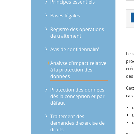
Principes essentiels
Bases légales
Registre des opérations
de traitement
Avis de confidentialité
Le 
pro
Analyse d'impact relative
cré
à la protection des
données
des 
Cett
Protection des données
cara
dès la conception et par
défaut
u
u
Traitement des
demandes d'exercise de
u
droits