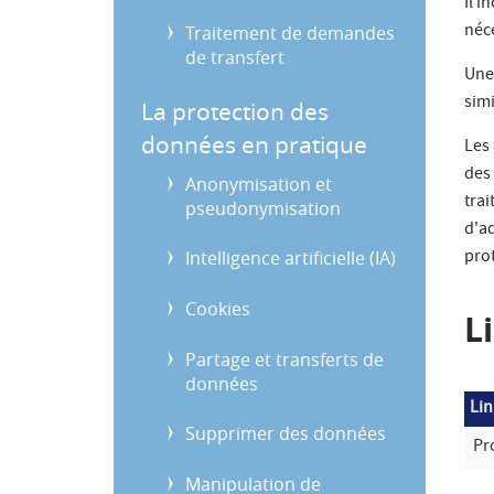
Il 
néce
Traitement de demandes
de transfert
Une
simi
La protection des
données en pratique
Les
des 
Anonymisation et
tra
pseudonymisation
d'ad
pro
Intelligence artificielle (IA)
Cookies
L
Partage et transferts de
données
Lin
Supprimer des données
Pr
Manipulation de